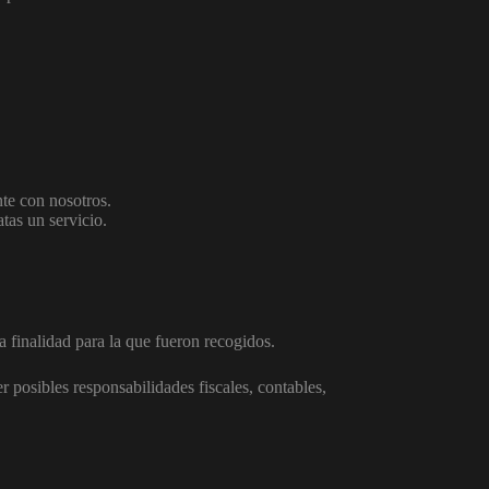
nte con nosotros.
tas un servicio.
a finalidad para la que fueron recogidos.
 posibles responsabilidades fiscales, contables,